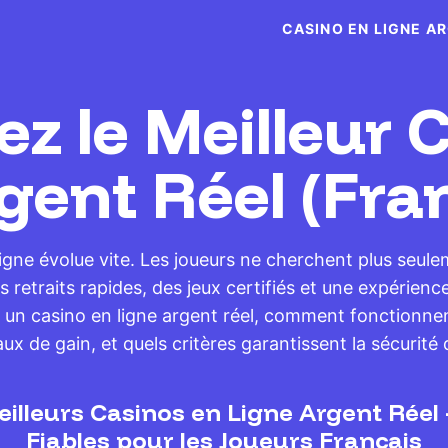
CASINO EN LIGNE A
z le Meilleur 
gent Réel (Fra
igne évolue vite. Les joueurs ne cherchent plus seulem
es retraits rapides, des jeux certifiés et une expérienc
un casino en ligne argent réel, comment fonctionnent
taux de gain, et quels critères garantissent la sécurité
illeurs Casinos en Ligne Argent Réel 
Fiables pour les Joueurs Français