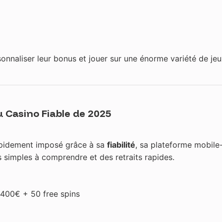
onnaliser leur bonus et jouer sur une énorme variété de jeu
Casino Fiable de 2025
apidement imposé grâce à sa
fiabilité
, sa plateforme mobile-f
s simples à comprendre et des retraits rapides.
400€ + 50 free spins