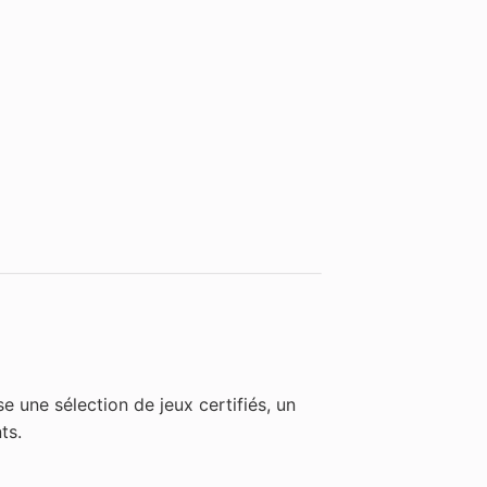
e une sélection de jeux certifiés, un
ts.