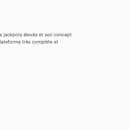
es jackpots élevés et son concept
plateforme très complète et