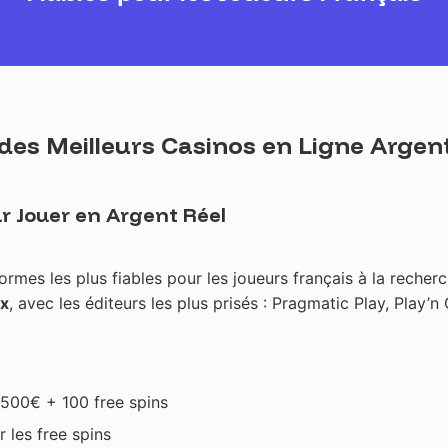
s des Meilleurs Casinos en Ligne Argen
r Jouer en Argent Réel
mes les plus fiables pour les joueurs français à la recherc
ux
, avec les éditeurs les plus prisés : Pragmatic Play, Play’n
500€ + 100 free spins
 les free spins