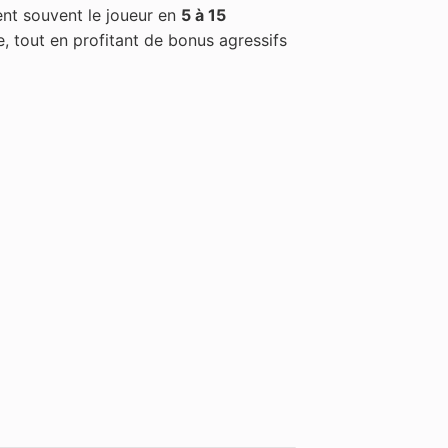
nent souvent le joueur en
5 à 15
e, tout en profitant de bonus agressifs