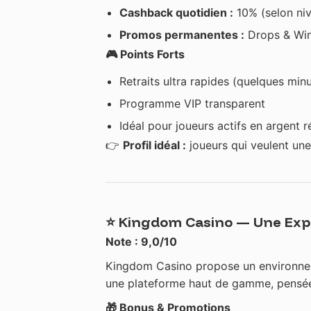
Cashback quotidien :
10% (selon ni
Promos permanentes :
Drops & Win
🎮
Points Forts
Retraits ultra rapides (quelques min
Programme VIP transparent
Idéal pour joueurs actifs en argent r
👉
Profil idéal :
joueurs qui veulent une
⭐
Kingdom Casino — Une Expé
Note : 9,0/10
Kingdom Casino propose un environnem
une plateforme haut de gamme, pensée p
🎁
Bonus & Promotions