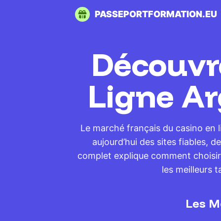
PASSEPORTFORMATION.EU
Découvre
Ligne Ar
Le marché français du casino en l
aujourd’hui des sites fiables, d
complet explique comment choisir 
les meilleurs 
Les Me